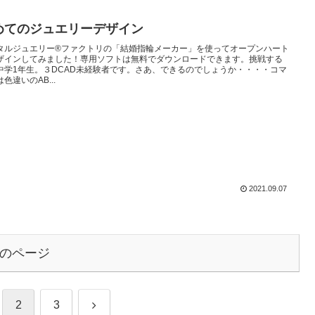
めてのジュエリーデザイン
タルジュエリー®ファクトリの「結婚指輪メーカー」を使ってオープンハート
ザインしてみました！専用ソフトは無料でダウンロードできます。挑戦する
中学1年生。３DCAD未経験者です。さあ、できるのでしょうか・・・・コマ
色違いのAB...
2021.09.07
のページ
次
2
3