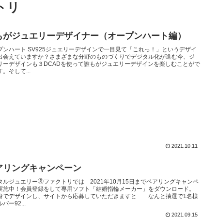
トリ
もがジュエリーデザイナー（オープンハート編）
プンハート SV925ジュエリーデザインで一目見て「これっ！」というデザイ
出会えていますか？さまざまな分野のものづくりでデジタル化が進む今、ジ
リーデザインも３DCADを使って誰もがジュエリーデザインを楽しむことがで
。そして...
2021.10.11
アリングキャンペーン
タルジュエリー🄬ファクトリでは 2021年10月15日までペアリングキャンペ
実施中！会員登録をして専用ソフト「結婚指輪メーカー」をダウンロード。
身でデザインし、サイトから応募していただきますと なんと抽選で1名様
バー92...
2021.09.15