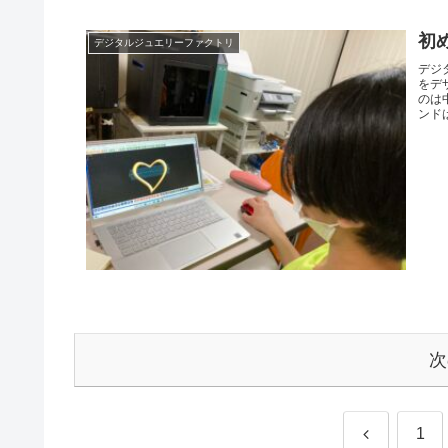
初
デジタルジュエリーファクトリ
デジ
をデ
のは
ンドは
次
前
1