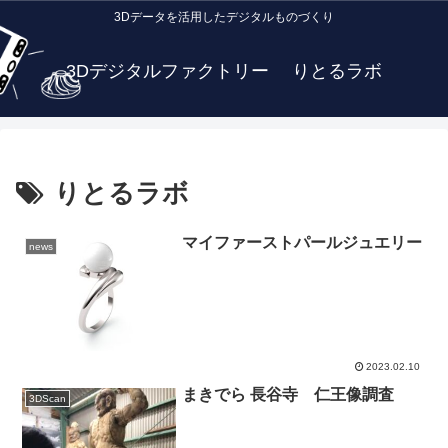
3Dデータを活用したデジタルものづくり
3Dデジタルファクトリー りとるラボ
りとるラボ
マイファーストパールジュエリー
news
2023.02.10
まきでら 長谷寺 仁王像調査
3DScan