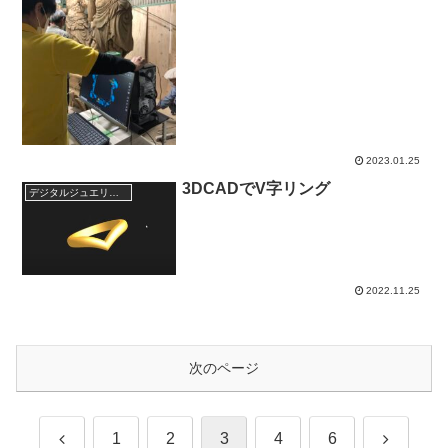
2023.01.25
3DCADでV字リング
デジタルジュエリーファクトリ
2022.11.25
次のページ
前
次
1
2
3
4
6