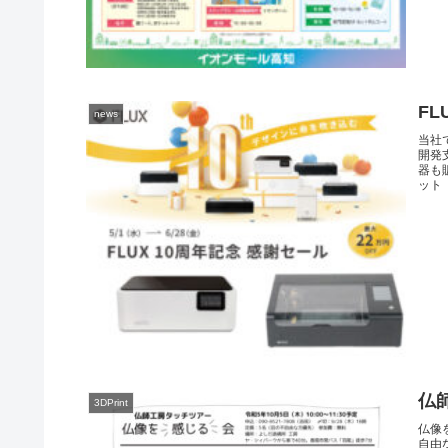
F
news
当社
開発
器も
ット
仏
3DPrint
仏像
自由