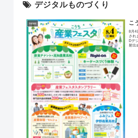
デジタルものづくり
こ
news
8月
され
Dデ
射出成