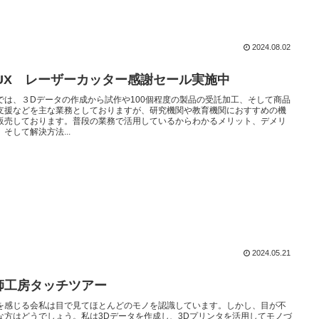
2024.08.02
LUX レーザーカッター感謝セール実施中
では、３Dデータの作成から試作や100個程度の製品の受託加工、そして商品
支援などを主な業務としておりますが、研究機関や教育機関におすすめの機
販売しております。普段の業務で活用しているからわかるメリット、デメリ
 そして解決方法...
2024.05.21
師工房タッチツアー
を感じる会私は目で見てほとんどのモノを認識しています。しかし、目が不
な方はどうでしょう。私は3Dデータを作成し、3Dプリンタを活用してモノづ