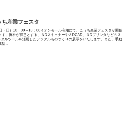
うち産業フェスタ
4日（日）10：00～18：00イオンモール高知にて、こうち産業フェスタが開催
ます。弊社が得意とする、３Dスキャナーや３DCAD、３Dプリンタなどの３
ジタルツールを活用したデジタルものづくりの展示をいたします。また、手動
型...