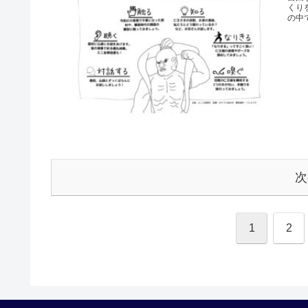
くり
の中で
次
1
2