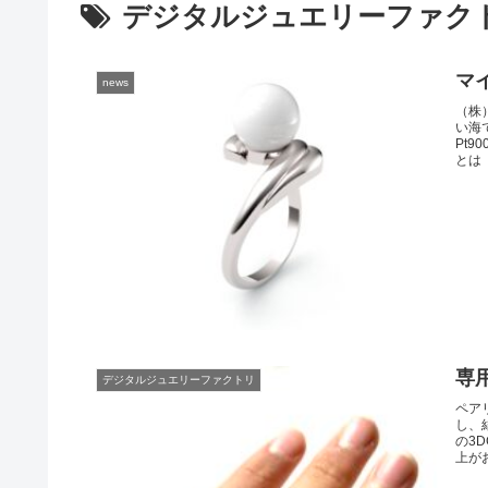
デジタルジュエリーファク
マ
news
（株
い海
Pt
とは〈
専
デジタルジュエリーファクトリ
ペア
し、
の3
上がお