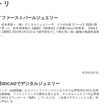
トリ
イファーストパールジュエリー
）松本真珠 × （株）デジタルジュエリー🄬 コラボ企画【パール】四国の青
で育った 松本真珠様の【越物】【無着色】の貴重な8㎜の和真珠。【地金】
900【期間】2023年3月31日まで経年変化そして耐久性に強い越物の無調色真珠
...
2023.02.10
用3DCADでデジタルジュエリー
リング（結婚指輪）からファミリーリングりとるラボでは専用3DCADを活用
結婚指輪、ファミリーリングの製作を承ります。デジタルジュエリー®は専用
DCADをダウンロード（無料）していただき、ご自身でデザインしたり私、井
手伝いを...