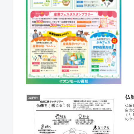
仏
3DPrint
仏像
自由
くり
の中で