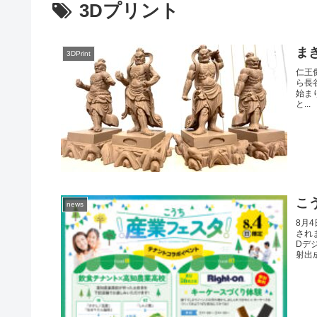
3Dプリント
ま
3DPrint
仁王像
ら長
始ま
と...
こ
news
8月
され
Dデ
射出成