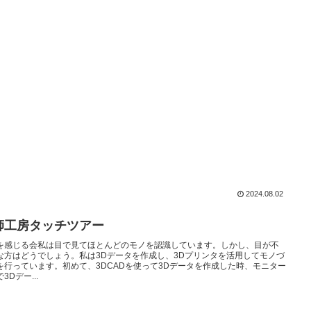
2024.08.02
師工房タッチツアー
を感じる会私は目で見てほとんどのモノを認識しています。しかし、目が不
な方はどうでしょう。私は3Dデータを作成し、3Dプリンタを活用してモノづ
を行っています。初めて、3DCADを使って3Dデータを作成した時、モニター
3Dデー...