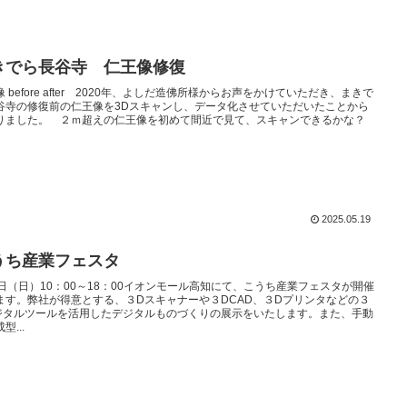
きでら長谷寺 仁王像修復
 before after 2020年、よしだ造佛所様からお声をかけていただき、まきで
谷寺の修復前の仁王像を3Dスキャンし、データ化させていただいたことから
りました。 ２ｍ超えの仁王像を初めて間近で見て、スキャンできるかな？
2025.05.19
うち産業フェスタ
4日（日）10：00～18：00イオンモール高知にて、こうち産業フェスタが開催
ます。弊社が得意とする、３Dスキャナーや３DCAD、３Dプリンタなどの３
ジタルツールを活用したデジタルものづくりの展示をいたします。また、手動
型...