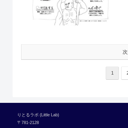
次
1
りとるラボ (Little Lab)
〒781-2128