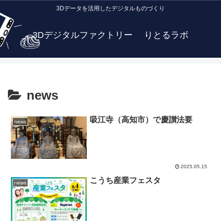
3Dデータを活用したデジタルものづくり
3Dデジタルファクトリー りとるラボ
news
吸江寺（高知市）で慶讃法要
news
2025.05.15
こうち産業フェスタ
news