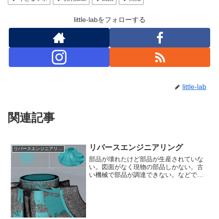
little-labをフォローする
little-lab
関連記事
リバースエンジニアリング
リバースエンジニアリング
部品が壊れたけど部品が生産されていな
い。図面がなく現物の部品しかない。古
い機械で部品が調達できない。などでお
困りになったことはございませんか？
3DScan (3Dスキャン)３Dスキャンデータ
から３DCADデータ化リバースエンジニ
アリング こ...