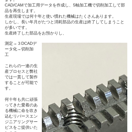
CAD/CAMで加工用データを作成し、5軸加工機で切削加工して部
品を再生します。
生産現場では何十年と使い慣れた機械はたくさんあります。
しかし、長い年月がたつと消耗部品の生産は終了してしまうこと
が多いです。
生産終了した部品をお預かりし、
測定→３DCADデ
ータ化→切削加
工
これらの一連の生
産プロセスと弊社
では一貫して製作
することが可能で
す。
何十年も共に頑張
ってきた愛着のあ
る機械に命を吹き
込むリバースエン
ジニアリングサー
ビスをご提供いた