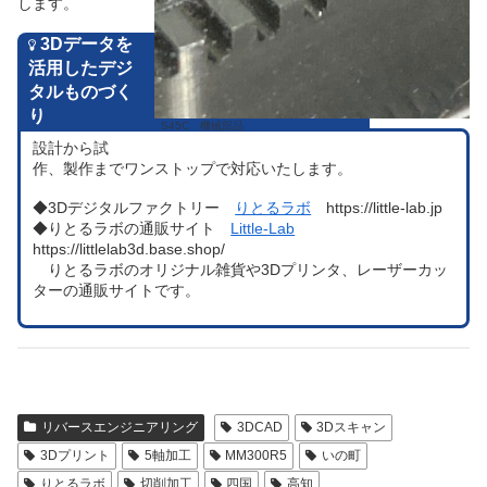
します。
3Dデータを
活用したデジ
タルものづく
り
S45C 機械部品
設計から試
作、製作までワンストップで対応いたします。
◆3Dデジタルファクトリー
りとるラボ
https://little-lab.jp
◆りとるラボの通販サイト
Little-Lab
https://littlelab3d.base.shop/
りとるラボのオリジナル雑貨や3Dプリンタ、レーザーカッ
ターの通販サイトです。
リバースエンジニアリング
3DCAD
3Dスキャン
3Dプリント
5軸加工
MM300R5
いの町
りとるラボ
切削加工
四国
高知