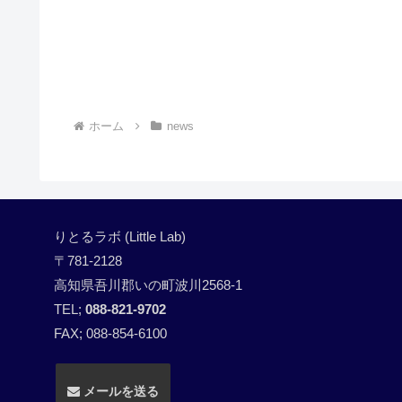
ホーム
news
りとるラボ (Little Lab)
〒781-2128
高知県吾川郡いの町波川2568-1
TEL;
088-821-9702
FAX; 088-854-6100
メールを送る