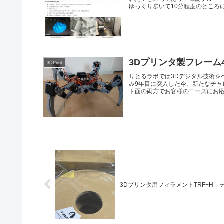
ゆっくり歩いて10分程度のところにあ
3Dプリンタ製フレーム
3DPrint
りとるラボでは3Dデジタル技術を
み9年目に突入した今、新たなチャ
ト面の両方でお客様のニーズにお応え
3Dプリンタ用フィラメントTRF+H