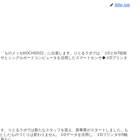
little-lab
ものメッセKOCHI2022」に出展します。りとるラボでは「３DとIoT技術
ンサとシングルボードコンピュータを活用したスマートセンサ◆３Dプリンタ
ます。りとるラボでは新たなスタッフを迎え、新事業がスタートしました。も
としたものづくりは変わりません。３Dデータを活用し、３Dプリンタや5軸
たに...