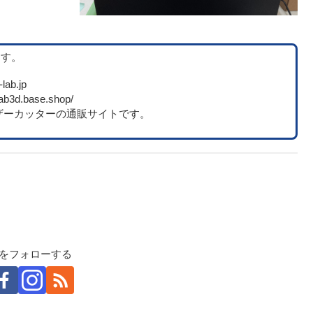
ます。
-lab.jp
ab3d.base.shop/
ザーカッターの通販サイトです。
e-labをフォローする