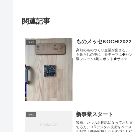
関連記事
ものメッセKOCHI2022
news
高知のものづくり企業が集まる、 「
を暮らしの中に」をテーマに◆セ
製フレーム4足ロボット◆サステ...
新事業スタート
news
皆様、いつもお世話になっており
ちろん、３Dデジタル技術をベース
切削加工機を駆使したものづくりに新