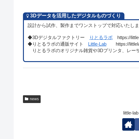
3Dデータを活用したデジタルものづくり
設計から試作、製作までワンストップで対応いたし
◆3Dデジタルファクトリー
りとるラボ
https://little
◆りとるラボの通販サイト
Little-Lab
https://littlel
りとるラボのオリジナル雑貨や3Dプリンタ、レー
news
littl