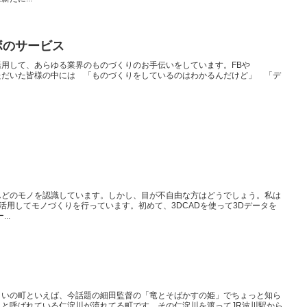
るラボのサービス
技術を活用して、あらゆる業界のものづくりのお手伝いをしています。FBや
をご覧いただいた皆様の中には 「ものづくりをしているのはわかるんだけど」 「デ
んどのモノを認識しています。しかし、目が不自由な方はどうでしょう。私は
を活用してモノづくりを行っています。初めて、3DCADを使って3Dデータを
..
。いの町といえば、今話題の細田監督の「竜とそばかすの姫」でちょっと知ら
と呼ばれている仁淀川が流れてる町です。その仁淀川を渡ってJR波川駅から