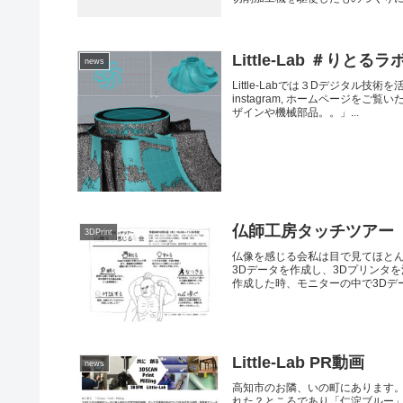
Little-Lab ＃りと
news
Little-Labでは３Dデジタル
instagram, ホームページ
ザインや機械部品。。」...
仏師工房タッチツアー
3DPrint
仏像を感じる会私は目で見てほと
3Dデータを作成し、3Dプリンタ
作成した時、モニターの中で3Dデー.
Little-Lab PR動画
news
高知市のお隣、いの町にあります
れた？ところであり「仁淀ブルー」