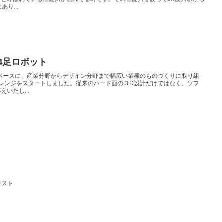
り...
4足ロボット
ベースに、産業分野からデザイン分野まで幅広い業種のものづくりに取り組
レンジをスタートしました。従来のハード面の３D設計だけではなく、ソフ
いたし...
 テスト