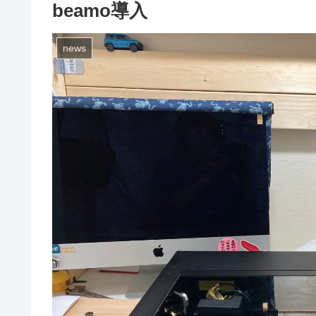
beamo導入
news